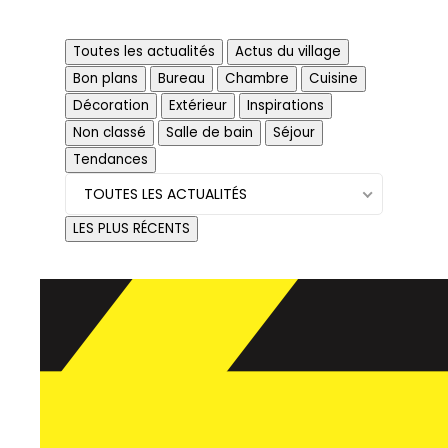
Toutes les actualités
Actus du village
Bon plans
Bureau
Chambre
Cuisine
Décoration
Extérieur
Inspirations
Actus du village
Non classé
Salle de bain
Séjour
Tendances
TOUTES LES ACTUALITÉS
LES PLUS RÉCENTS