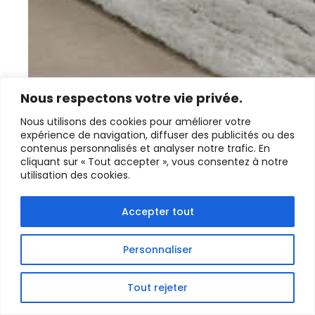
Nous respectons votre vie privée.
Nous utilisons des cookies pour améliorer votre
expérience de navigation, diffuser des publicités ou des
contenus personnalisés et analyser notre trafic. En
cliquant sur « Tout accepter », vous consentez à notre
utilisation des cookies.
Accepter tout
NIGHT & DAY : L’OFFRE NUIT CHEZ
HOMESALONS
Personnaliser
L’offre Night & Day de chez HomeSalons, en cours
du 5 mai au 9 juin 2025, …
Tout rejeter
DÉCOUVRIR LA SUITE