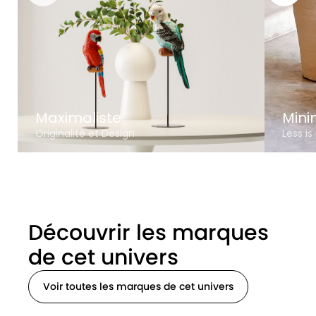
Maximaliste
Mini
Originalité et Design
Less i
Découvrir les marques
de cet univers
Voir toutes les marques de cet univers