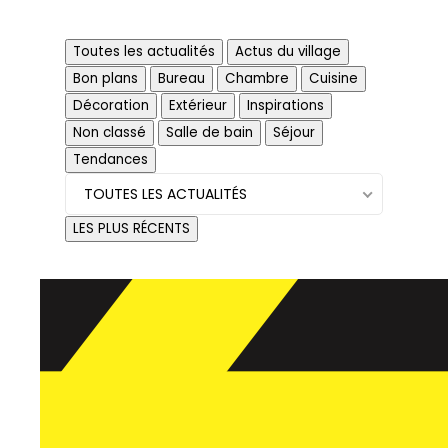
Toutes les actualités
Actus du village
Bon plans
Bureau
Chambre
Cuisine
Décoration
Extérieur
Inspirations
Actus du village
Non classé
Salle de bain
Séjour
Tendances
TOUTES LES ACTUALITÉS
LES PLUS RÉCENTS