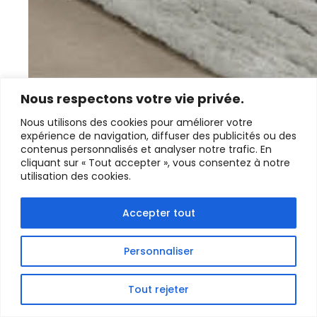
Nous respectons votre vie privée.
Nous utilisons des cookies pour améliorer votre
expérience de navigation, diffuser des publicités ou des
contenus personnalisés et analyser notre trafic. En
cliquant sur « Tout accepter », vous consentez à notre
utilisation des cookies.
Accepter tout
NIGHT & DAY : L’OFFRE NUIT CHEZ
HOMESALONS
Personnaliser
L’offre Night & Day de chez HomeSalons, en cours
du 5 mai au 9 juin 2025, …
Tout rejeter
DÉCOUVRIR LA SUITE