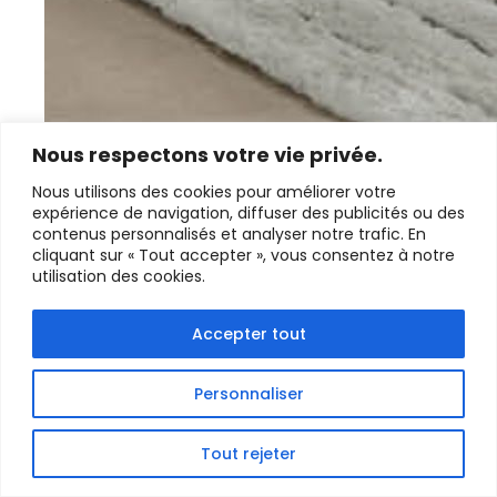
Nous respectons votre vie privée.
Nous utilisons des cookies pour améliorer votre
expérience de navigation, diffuser des publicités ou des
contenus personnalisés et analyser notre trafic. En
cliquant sur « Tout accepter », vous consentez à notre
utilisation des cookies.
Accepter tout
NIGHT & DAY : L’OFFRE NUIT CHEZ
HOMESALONS
Personnaliser
L’offre Night & Day de chez HomeSalons, en cours
du 5 mai au 9 juin 2025, …
Tout rejeter
DÉCOUVRIR LA SUITE