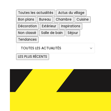
Toutes les actualités
Actus du village
Bon plans
Bureau
Chambre
Cuisine
Décoration
Extérieur
Inspirations
Actus du village
Non classé
Salle de bain
Séjour
Tendances
TOUTES LES ACTUALITÉS
LES PLUS RÉCENTS