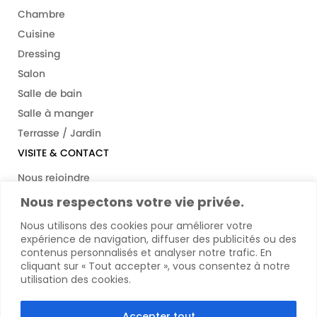
Chambre
Cuisine
Dressing
Salon
Salle de bain
Salle à manger
Terrasse / Jardin
VISITE & CONTACT
Nous rejoindre
Espace Pro
Nous respectons votre vie privée.
Aide & Contact
Nous utilisons des cookies pour améliorer votre
Le Village
expérience de navigation, diffuser des publicités ou des
contenus personnalisés et analyser notre trafic. En
cliquant sur « Tout accepter », vous consentez à notre
utilisation des cookies.
Mentions légales
Politique de confidentialité
Accepter tout